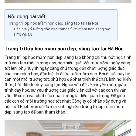
Nội dung bài viết
Trang trí lớp học mầm non đẹp, sáng tạo tại Hà Nội
Các gợi ý ý tưởng cho việc trang trí lớp mầm non sáng tạo:
LIÊN QUAN
Trang trí lớp học mầm non đẹp, sáng tạo tại Hà Nội
Trang trí lớp học mầm non đẹp, sáng tạo không chỉ thu hút học sinh
mà còn tạo môi trường dạy, học hiểu quả. Với mức sống ngày càng
tốt lên, phụ huynh ngày càng chú trọng đến chất lượng giáo dục
của con mình hơn, đặc biệt là ở lứa tuổi mầm non. Bởi ở tuổi này bé
cần một môi trường tôt, phù hợp để phát triển thể chất, lĩnh hội kiến
thức, bắt đầu tư duy sáng tạo. Ngoài vấn đề về chuyện môn, giáo
trình dạy học, sự yêu thương của giáo viên đối với các con thì vấn
vấn đề cơ sở vât chất của nhà trường là điều quan trọng. Để giúp
các con có môi trường học tốt nhất Công ty cổ phần xây dựng và
nội thất Ecohome sẽ đưa ra kinh nghiệm trang trí lớp mầm non
đẹp, sáng tạo để bạn tham khảo.