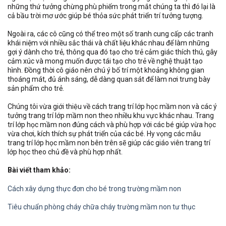
những thứ tưởng chừng phù phiếm trong mắt chúng ta thì đó lại là
cả bầu trời mơ ước giúp bé thỏa sức phát triển trí tưởng tượng.
Ngoài ra, các cô cũng có thể treo một số tranh cung cấp các tranh
khái niệm với nhiều sắc thái và chất liệu khác nhau để làm những
gợi ý dành cho trẻ, thông qua đó tạo cho trẻ cảm giác thích thú, gây
cảm xúc và mong muốn được tái tạo cho trẻ về nghệ thuật tạo
hình. Đồng thời cô giáo nên chú ý bố trí một khoảng không gian
thoáng mát, đủ ánh sáng, dễ dàng quan sát để làm nơi trưng bày
sản phẩm cho trẻ.
Chúng tôi vừa giới thiệu về cách trang trí lớp học mầm non và các ý
tưởng trang trí lớp mầm non theo nhiều khu vực khác nhau. Trang
trí lớp học mầm non đúng cách và phù hợp với các bé giúp vừa học
vừa chơi, kích thích sự phát triển của các bé. Hy vọng các mẫu
trang trí lớp học mầm non bên trên sẽ giúp các giáo viên trang trí
lớp học theo chủ đề và phù hợp nhất.
Bài viết tham khảo:
Cách xây dựng thực đơn cho bé trong trường mầm non
Tiêu chuẩn phòng cháy chữa cháy trường mầm non tư thục