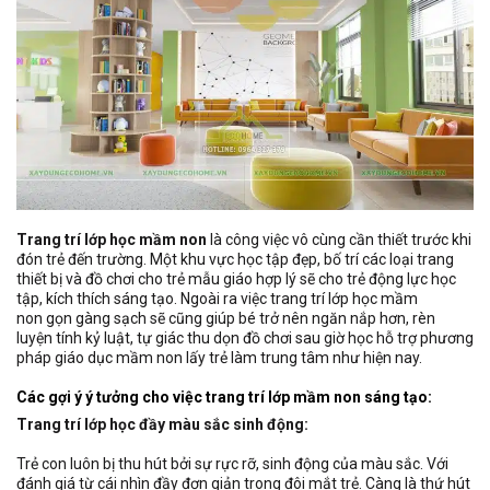
Trang trí lớp học mầm non
là công việc vô cùng cần thiết trước khi
đón trẻ đến trường. Một khu vực học tập đẹp, bố trí các loại trang
thiết bị và đồ chơi cho trẻ mẫu giáo hợp lý sẽ cho trẻ động lực học
tập, kích thích sáng tạo. Ngoài ra việc trang trí lớp học mầm
non gọn gàng sạch sẽ cũng giúp bé trở nên ngăn nắp hơn, rèn
luyện tính kỷ luật, tự giác thu dọn đồ chơi sau giờ học hỗ trợ phương
pháp giáo dục mầm non lấy trẻ làm trung tâm như hiện nay.
Các gợi ý ý tưởng cho việc trang trí lớp mầm non sáng tạo:
Trang trí lớp học đầy màu sắc sinh động:
Trẻ con luôn bị thu hút bởi sự rực rỡ, sinh động của màu sắc. Với
đánh giá từ cái nhìn đầy đơn giản trong đôi mắt trẻ. Càng là thứ hút