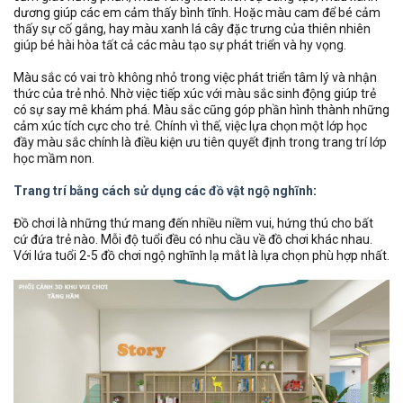
dương giúp các em cảm thấy bình tĩnh. Hoặc màu cam để bé cảm
thấy sự cố gắng, hay màu xanh lá cây đặc trưng của thiên nhiên
giúp bé hài hòa tất cả các màu tạo sự phát triển và hy vọng.
Màu sắc có vai trò không nhỏ trong việc phát triển tâm lý và nhận
thức của trẻ nhỏ. Nhờ việc tiếp xúc với màu sắc sinh động giúp trẻ
có sự say mê khám phá. Màu sắc cũng góp phần hình thành những
cảm xúc tích cực cho trẻ. Chính vì thế, việc lựa chọn một lớp học
đầy màu sắc chính là điều kiện ưu tiên quyết định trong trang trí lớp
học mầm non.
Trang trí bằng cách sử dụng các đồ vật ngộ nghĩnh
:
Đồ chơi là những thứ mang đến nhiều niềm vui, hứng thú cho bất
cứ đứa trẻ nào. Mỗi độ tuổi đều có nhu cầu về đồ chơi khác nhau.
Với lứa tuổi 2-5 đồ chơi ngộ nghĩnh lạ mắt là lựa chọn phù hợp nhất.