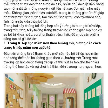
mẫu trang trí với đẹp theo từng độ tuổi, nhiều chủ đề hấp dẫn, sáng
tạo mới nhất từ những nguyên vật liệu hết sức đơn giản như giấy
màu. Không gian thân thiện, các kiểu trang trí không gian “mở” giúp
phát huy trí tưởng tượng, tạo môi trường lý thú cho trẻ khám phá,
lĩnh hội nhiều kiến thức bổ ích.
Trong bài này chúng tôi tổng hợp các ý tưởng từ trang trí cửa lớp,
trang trí tường, tới ý tưởng trang trí toàn bộ không gian lớp học với
sự bố trí khoa hoặc, vui chơi thuận tiện, nhiều đồ chơi, sản phẩm
sáng tạo cô giá dễ làm.
1. Trang trí lớp học mầm non theo hướng mở, hướng dẫn cách
trang trí lớp mầm non quốc tế.
Đầu tiên chúng ta sẽ tham khảo một số mẫu bố trí lớp học mầm
non tổng thể toàn bộ không gian theo xu hướng mở. Trong môi
trường lớp học được trang trí đẹp và thu hút sẽ tạo cho trẻ nhiều
hứng thú học tập và vui chơi, trẻ thích đến trường hơn, ngoan hơn.