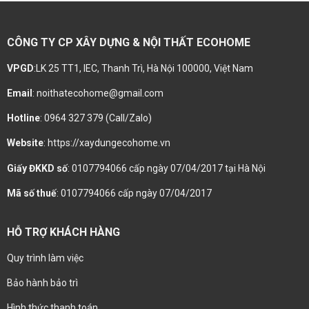
CÔNG TY CP XÂY DỰNG & NỘI THẤT ECOHOME
VPGD
:LK 25 TT1, IEC, Thanh Trì, Hà Nội 100000, Việt Nam
Email
: noithatecohome@gmail.com
Hotline
: 0964 327 379 (Call/Zalo)
Website
: https://xaydungecohome.vn
Giấy ĐKKD số
: 0107794066 cấp ngày 07/04/2017 tại Hà Nội
Mã số thuế
: 0107794066 cấp ngày 07/04/2017
HỖ TRỢ KHÁCH HÀNG
Quy trình làm việc
Bảo hành bảo trì
Hình thức thanh toán