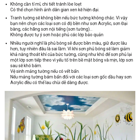
Không cần tỉ mỉ, chi tiết tránh lòe loẹt
Có thể chọn hình ảnh dân gian xen kẽ hiện đại.
Tranh tường sẽ không bền nếu bức tường không chắc. Vì vậy
bạn nên chọn các loại sơn có độ bền như sơn Acrylic, sơn Đại
bàng, các hãng sơn nội tiếng (sơn tường)…
Không được tự ý sơn hoặc phủ các lớp bảo quản
Nhiều người nghĩ là phủ bóng sẽ được bền màu, giữ được lâu
hơn, tuy nhiên đâu là sai lầm. Vì khi sơn phủ bóng sẽ làm giảm
khả năng thoát khí của bức tường, cũng như khó để sơn phủ lại
một lớp sơn tiếp theo vì yếu tố trên bề mặt bóng và mịn, lớp sơn
sau sẽ khó bám.
Vệ sinh mảng tường nếu có vết bẩn.
Nếu mảng tường bám bẩn đối với các loại sơn gốc dầu hay sơn
Acrylic đều có thể lau chùi dễ dàng được.