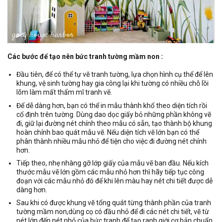
Các bước để tạo nên bức tranh tường mầm non :
Đầu tiên, để có thể tự vẽ tranh tường, lựa chọn hình cụ thể để lên
khung, vệ sinh tường hay gia công lại khi tường có nhiều chỗ lồi
lõm làm mất thẩm mĩ tranh vẽ.
Để dễ dàng hơn, bạn có thể in mẫu thành khổ theo diện tích rồi
cố định trên tường. Dùng dao dọc giấy bỏ những phần không vẽ
đi, giữ lại đường nét chính theo mẫu có sẵn, tạo thành bộ khung
hoàn chỉnh bao quát mẫu vẽ. Nếu diện tích vẽ lớn bạn có thể
phân thành nhiều mẫu nhỏ để tiện cho việc đi đường nét chính
hơn.
Tiếp theo, nhẹ nhàng gỡ lớp giấy của mẫu vẽ ban đầu. Nếu kích
thước mẫu vẽ lớn gồm các mẫu nhỏ hơn thì hãy tiếp tục công
đoạn với các mẫu nhỏ đó để khi lên màu hay nét chi tiết được dễ
dàng hơn.
Sau khi có được khung vẽ tổng quát từng thành phần của tranh
tường mầm non,dùng cọ có đầu nhỏ để đi các nét chi tiết, vẽ từ
nét lớn đến nét nhỏ của bức tranh để tạo ranh giới cơ bản chuẩn