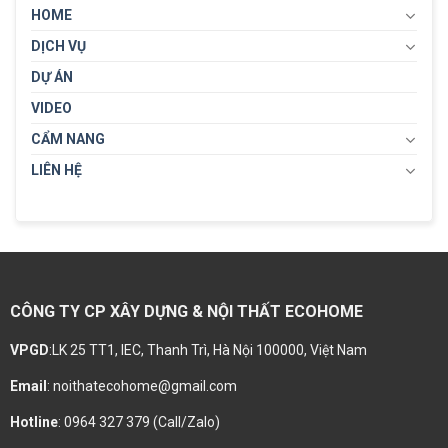
HOME
DỊCH VỤ
DỰ ÁN
VIDEO
CẨM NANG
LIÊN HỆ
CÔNG TY CP XÂY DỰNG & NỘI THẤT ECOHOME
VPGD
:LK 25 TT1, IEC, Thanh Trì, Hà Nội 100000, Việt Nam
Email
: noithatecohome@gmail.com
Hotline
: 0964 327 379 (Call/Zalo)