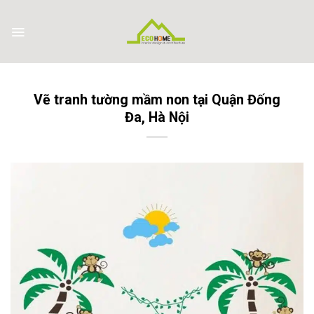
Skip
to
content
Vẽ tranh tường mầm non tại Quận Đống
Đa, Hà Nội