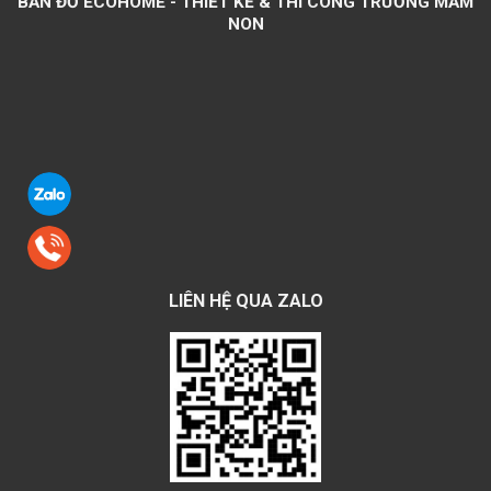
BẢN ĐỒ ECOHOME - THIẾT KẾ & THI CÔNG TRƯỜNG MẦM
NON
LIÊN HỆ QUA ZALO