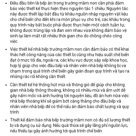
Điều đầu tiên là bếp ăn trong trường mầm non cần phải đảm
bảo việc thiết kế thực hiện theo nguyên tắc 1 chiều. Nguyên tắc
này được thiết lập bắt đầu từ khâu nguồn nhập nguyên vật liệu
cho chế biến cho đến khi ra món phục vụ cho trẻ, các khâu trong
quy trình này bắt buộc phải được thực hiện một cách tuần tự,
không được trùng lặp và đan xen nhau vừa không đảm bảo vệ
sinh lại làm mất rất nhiều thời gian cho do chồng chéo công
việc.
Việc thiết kế nhà bếp trường mầm non cần đảm bảo có thể khai
thác hết công năng của các thiết bị cũng như hiệu suất chế biến
đạt ở mức tối đa, ngoài ra, các khu vực được sắp xếp khoa học,
hợp lý giúp cho việc đầu bếp và nhân viên nhà bếp không bị va
chạm trong quá trình chế biến gây gián đoạn quy trình và tạo ra
những rắc rối không cần thiết.
Cần thiết kế hệ thống hút mùi và thông gió để giúp cho không
gian nhà bếp thông thoáng, không có nhiều mùi và ẩm ướt dễ
gây nấm mốc và ảnh hưởng tới nguyên liệu, đồ ăn hơn nữa việc
nhà bếp thoáng khí sẽ giảm bớt căng thẳng cho đầu bếp và
nhân viên nhà bếp để có thể nấu ăn đảm bảo chất lượng và quy
trình.
Thiết kế đảm bảo nhà bếp trường mầm non có đủ số lượng thiết
bị và dụng cụ sử dụng. Nếu quá thừa sẽ gây lãng phí nguồn lực,
nếu thiếu lại gây ảnh hưởng tới quá trình chế biến.