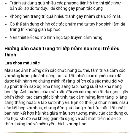
Tránh sử dụng quá nhiều các phương tiện hỗ trợ thị giác như
bản đồ, sơ đồ tư duy… để không gây phản tác dụng
Không nên trang trí quá nhiều tránh gây nhàm chán, rối mắt.
Có thể tận dụng chính các tác phẩm mà tự tay học sinh làm để
trang trí không gian lớp học.
Nên thiết kế các mô hình học tập truyền cảm hứng.
Hướng dẫn cách trang trí lớp mầm non mọi trẻ đều
thích
Lựa chọn màu sắc
Màu sắc ảnh hưởng đến các chức năng cơ thể, tâm trí và cảm xúc
với năng lượng do ánh sáng tạo ra. Rất nhiều các nghiên cứu đã
được tiến hành và chứng minh rõ ràng lợi ích của sắc màu đối với
sự phát triển não bộ, khả năng sáng tạo, năng suất và khả năng
học tập. Ảnh hưởng của màu sắc đối với con người rất đa dạng; gây
phấn khích, tạo cảm giác bình tĩnh, tạo cảm hứng, làm tăng lo lắng,
căng thẳng hoặc là tạo sự bình yên. Bạn có thể lựa chọn nhiều màu
sắc kết hợp với nhau, nhưng đừng sử dụng màu bừa bãi. Tốt nhất
bạn nên kết hợp hài hòa giữa màu sơn tường, màu của các dụng cụ
lớp học. Khi đó với không gian đa dạng và bắt mắt, trẻ nhỏ sẽ có
thêm hứng thú và niềm yêu thích với lớp học.