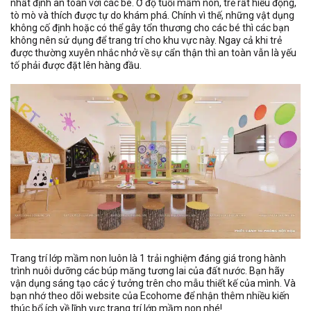
nhất định an toàn với các bé. Ở độ tuổi mầm non, trẻ rất hiếu động,
tò mò và thích được tự do khám phá. Chính vì thế, những vật dụng
không cố định hoặc có thể gây tổn thương cho các bé thì các bạn
không nên sử dụng để trang trí cho khu vực này. Ngay cả khi trẻ
được thường xuyên nhắc nhở về sự cẩn thận thì an toàn vẫn là yếu
tố phải được đặt lên hàng đầu.
Trang trí lớp mầm non luôn là 1 trải nghiệm đáng giá trong hành
trình nuôi dưỡng các búp măng tương lai của đất nước. Bạn hãy
vận dụng sáng tạo các ý tưởng trên cho mẫu thiết kế của mình. Và
bạn nhớ theo dõi website của Ecohome để nhận thêm nhiều kiến
thúc bổ ích về lĩnh vực trang trí lớp mầm non nhé!