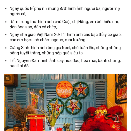
Ngày quốc tế phụ nữ mùng 8/3: hình ảnh người bà, người mẹ,
người cô,…
Rằm trung thu: hình ảnh chú Cuội, chị Hằng, em bé thiếu nhi,
đèn ông sao, đèn cá chép,…
Ngày nhà giáo Việt Nam 20/11: hình ảnh các bậc thầy cô giáo,
các em học sinh chăm ngoan, mái trường…
Giáng Sinh: hình ảnh ông già Noel, chú tuần lộc, những những
bông tuyết trắng, những hộp quà siêu to
Tết Nguyên Đán: hình ảnh cây hoa đào, hoa mai, bánh chưng,
bao lì xì đỏ…