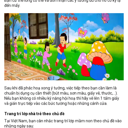
Bạn cứ thẻ lỏng cơ thể và đón nhận các ý tưởng dù cho nó có kỳ lạ
đến mấy.
Sau khi đã phác hoạ xong ý tưởng, việc tiếp theo bạn cần làm là
chuẩn bị dụng cụ cần thiết (bút màu, sơn màu, giấy vẽ, thước,…).
Nếu bạn không có nhiều kỹ năng hội hoạ thì hãy vẽ lên 1 tấm giấy
và gián trực tiếp vào các bức tường hoặc những cánh cửa.
Trang trí lớp nhà trẻ theo chủ đề
Tại Việt Nam, bạn cân nhắc trang trí lớp mầm non theo chủ đề vào
những ngày sau: