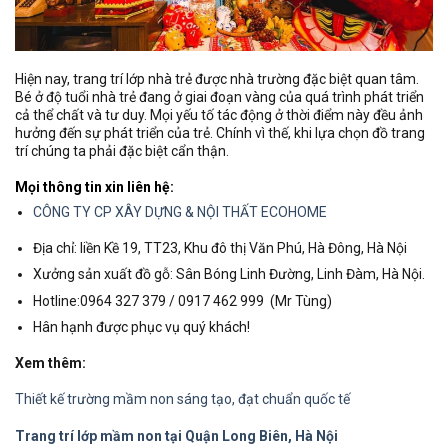
Hiện nay, trang trí lớp nhà trẻ được nhà trường đặc biệt quan tâm.
Bé ở độ tuổi nhà trẻ đang ở giai đoạn vàng của quá trình phát triển
cả thể chất và tư duy. Mọi yếu tố tác động ở thời điểm này đều ảnh
hưởng đến sự phát triển của trẻ. Chính vì thế, khi lựa chọn đồ trang
trí chúng ta phải đặc biệt cẩn thận.
Mọi thông tin xin liên hệ:
CÔNG TY CP XÂY DỰNG & NỘI THẤT ECOHOME
Địa chỉ: liền Kề 19, TT23, Khu đô thị Văn Phú, Hà Đông, Hà Nội
Xưởng sản xuất đồ gỗ: Sân Bóng Linh Đường, Linh Đàm, Hà Nội.
Hotline:0964 327 379 / 0917 462 999 (Mr Tùng)
Hân hạnh được phục vụ quý khách!
Xem thêm:
Thiết kế trường mầm non sáng tạo, đạt chuẩn quốc tế
Trang trí lớp mầm non tại Quận Long Biên, Hà Nội