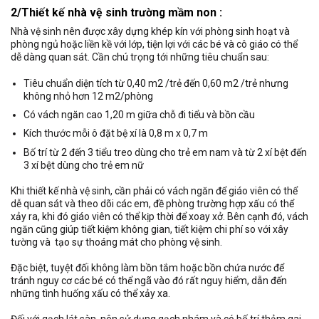
2/Thiết kế nhà vệ sinh trường mầm non :
Nhà vệ sinh nên được xây dựng khép kín với phòng sinh hoạt và
phòng ngủ hoặc liền kề với lớp, tiện lợi với các bé và cô giáo có thể
dễ dàng quan sát. Cần chú trọng tới những tiêu chuẩn sau:
Tiêu chuẩn diện tích từ 0,40 m2 /trẻ đến 0,60 m2 /trẻ nhưng
không nhỏ hơn 12 m2/phòng
Có vách ngăn cao 1,20 m giữa chỗ đi tiểu và bồn cầu
Kích thước mỗi ô đặt bệ xí là 0,8 m x 0,7 m
Bố trí từ 2 đến 3 tiểu treo dùng cho trẻ em nam và từ 2 xí bệt đến
3 xí bệt dùng cho trẻ em nữ
Khi thiết kế nhà vệ sinh, cần phải có vách ngăn để giáo viên có thể
dễ quan sát và theo dõi các em, đề phòng trường hợp xấu có thể
xảy ra, khi đó giáo viên có thể kịp thời để xoay xở. Bên cạnh đó, vách
ngăn cũng giúp tiết kiệm không gian, tiết kiệm chi phí so với xây
tường và tạo sự thoáng mát cho phòng vệ sinh.
Đặc biệt, tuyệt đối không làm bồn tắm hoặc bồn chứa nước để
tránh nguy cơ các bé có thể ngã vào đó rất nguy hiểm, dẫn đến
những tình huống xấu có thể xảy xa.