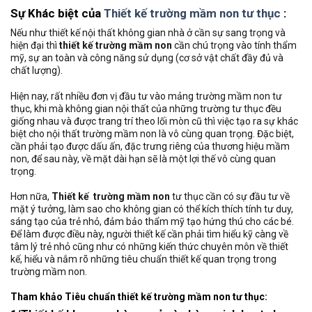
Sự Khác biệt của
Thiết kế trường mầm non tư thục
:
Nếu như thiết kế nội thất không gian nhà ở cần sự sang trọng và
hiện đại thì
thiết kế trường mầm non
cần chú trọng vào tính thẩm
mỹ, sự an toàn và công năng sử dụng (cơ sở vật chất đầy đủ và
chất lượng).
Hiện nay, rất nhiều đơn vị đầu tư vào mảng trường mầm non tư
thục, khi mà không gian nội thất của những trường tư thục đều
giống nhau và được trang trí theo lối mòn cũ thì việc tạo ra sự khác
biệt cho nội thất trường mầm non là vô cùng quan trọng. Đặc biệt,
cần phải tạo được dấu ấn, đặc trưng riêng của thương hiệu mầm
non, để sau này, về mặt dài hạn sẽ là một lợi thế vô cùng quan
trọng.
Hơn nữa,
Thiết kế trường mầm non
tư thục cần có sự đầu tư về
mặt ý tưởng, làm sao cho không gian có thể kích thích tính tư duy,
sáng tạo của trẻ nhỏ, đảm bảo thẩm mỹ tạo hứng thú cho các bé.
Để làm được điều này, người thiết kế cần phải tìm hiểu kỹ càng về
tâm lý trẻ nhỏ cũng như có những kiến thức chuyên môn về thiết
kế, hiểu và nắm rõ những tiêu chuẩn thiết kế quan trọng trong
trường mầm non.
Tham khảo Tiêu chuẩn thiết kế trường mầm non tư thục: