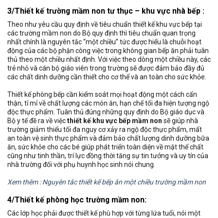
3/Thiết kế trường mầm non tư thục – khu vực nhà bếp :
Theo như yêu cầu quy định về tiêu chuẩn thiết kế khu vực bếp tại
các trường mầm non do Bộ quy định thì tiêu chuẩn quan trọng
nhất chính là nguyên tắc “một chiều” tức được hiểu là chuỗi hoạt
động của các bộ phận công việc trong không gian bếp ăn phải tuân
thủ theo một chiều nhất định. Với việc theo dòng một chiều này, các
trẻ nhỏ và cán bộ giáo viên trong trường sẽ được đảm bảo đầy đủ
các chất dinh dưỡng cần thiết cho cơ thể và an toàn cho sức khỏe.
Thiết kế phòng bếp cần kiểm soát mọi hoạt động một cách cẩn
thận, tỉ mỉ về chất lượng các món ăn, hạn chế tối đa hiện tượng ngộ
độc thực phẩm. Tuân thủ đúng những quy định do Bộ giáo dục và
Bộ y tế đề ra về việc
thiết kế khu vực bếp mầm non
sẽ giúp nhà
trường giảm thiểu tối đa nguy cơ xảy ra ngộ độc thực phẩm, mất
an toàn vệ sinh thực phẩm và đảm bảo chất lượng dinh dưỡng bữa
ăn, sức khỏe cho các bé giúp phát triển toàn diện về mặt thể chất
cũng như tinh thần, trí lực đồng thời tăng sự tin tưởng và uy tín của
nhà trường đối với phụ huynh học sinh nói chung.
Xem thêm : Nguyên tắc thiết kế bếp ăn một chiều trường mầm non
4/Thiết kế phòng học trường mầm non:
Các lớp học phải được thiết kế phù hợp với từng lứa tuổi, nói một