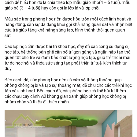
cách dễ hiểu hơn đó là chia theo lớp mẫu giáo nhỡ(4 – 5 tuổi), mẫu
giáo bé (3 – 4 tuổi) hay còn gọi là lớp lá và lớp chồi.
Màu sắc trong phòng học nên được hòa trộn một cách linh hoạt và
năng động, cần sự đa dạng khơi gọi khả năng quan sát và nhận biết
của trẻ giúp tăng khả năng sáng tạo, hình thành thói quen quan
sát.
Các lớp học cần được bài trí khoa học, đầy đủ các công cụ dụng cụ
học tập, hệ thống bàn ghế cần bố trí gọn gàng và ngăn nắp tạo thói
quen tốt cho trẻ và đảm bảo chất lượng học tập, giúp trẻ thoải mái
tự do học hỏi và thỏa sức sáng tạo phát triển trí tuệ, kích thích tư
duy.
Bên cạnh đó, các phòng học nên có cửa sổ thông thoáng giúp
phòng không bị bí và tạo sự thoáng mát, dễ chịu cho các trẻ khi học
tập và sinh hoạt. Bên cạnh đó, các phòng học có thể bài trí thêm
các chậu cây cảnh với không gian xanh giúp phòng học không bị
nhàm chán và thiếu đi thiên nhiên.