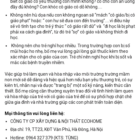
biết cô giáo có yêu thương con mình không? có cho con ăn uống
đầy đủ không? Con khóc cô giáo có dỗ không…..
Không nên hù dọa nếu con không ngoan sẽ “mách “cô giáo/bị cô
giáo phạt” hoặc: “ con hư sẽ đưa con đến trường”…..vì điều này
sẽ vô tình tạo cho trẻ ý thức “ cô giáo rất dữ” và “đi học là bị phạt
phải xa cách gia đình”, từ đó trẻ “sợ” cô giáo và không thích đi
học.
Không nên cho trẻ nghỉ học nhiều. Trong trường hợp con bị sổ
mũi hoặc ho nhẹ, bố mẹ vui lòng gửi lòng gửi thuốc kèm theo
xác nhận cho cô giáo của con. Trẻ chỉ nên nghỉ học khi bị sốt và
mắc các bệnh truyền nhiễm.
Việc giúp trẻ làm quen và hòa nhập vào môi trường trường mầm
non mới sẽ dễ dàng và hiệc quả hơn nếu bạn yêu thương trẻ, có sự
kiên trì, nhẫn nại và được “trang bị” một số kỹ năng, kiến thức cần
thiết. Bố mẹ cũng cần thường xuyên trao đổi về tình hình làm quen
và hòa nhập của trẻ với cô giáo của trẻ để có sự phối hợp chặt chẽ
giữa gia đình và nhà trường giúp các con phát triển toàn diện.
Mọi thông tin vui lòng liên hệ:
CÔNG TY CP XÂY DỰNG & NỘI THẤT ECOHOME
Địa chỉ: 19, TT23, KĐT Văn Phú, Hà Đông, Hà Nội
Hotline: 0964 327 379 (KTS: TÙNG)