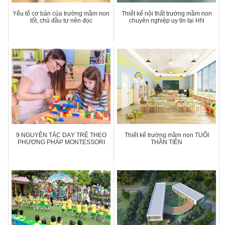
Yếu tố cơ bản của trường mầm non
Thiết kế nội thất trường mầm non
tốt, chủ đầu tư nên đọc
chuyên nghiệp uy tín tại HN
9 NGUYÊN TẮC DẠY TRẺ THEO
Thiết kế trường mầm non TUỔI
PHƯƠNG PHÁP MONTESSORI
THẦN TIÊN