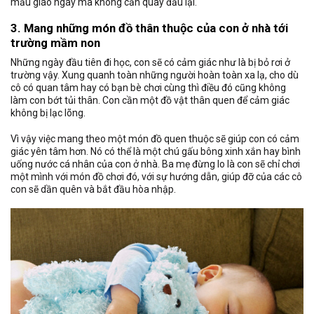
mẫu giáo ngay mà không cần quay đầu lại.
3. Mang những món đồ thân thuộc của con ở nhà tới
trường mầm non
Những ngày đầu tiên đi học, con sẽ có cảm giác như là bị bỏ rơi ở
trường vậy. Xung quanh toàn những người hoàn toàn xa lạ, cho dù
cô có quan tâm hay có bạn bè chơi cùng thì điều đó cũng không
làm con bớt tủi thân. Con cần một đồ vật thân quen để cảm giác
không bị lạc lõng.
Vì vậy việc mang theo một món đồ quen thuộc sẽ giúp con có cảm
giác yên tâm hơn. Nó có thể là một chú gấu bông xinh xắn hay bình
uống nước cá nhân của con ở nhà. Ba mẹ đừng lo là con sẽ chỉ chơi
một mình với món đồ chơi đó, với sự hướng dẫn, giúp đỡ của các cô
con sẽ dần quên và bắt đầu hòa nhập.