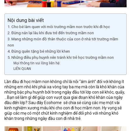
Nội dung bài viết
1. Cho bé làm quen với môi trường mầm non trước khi đi học
2. Đừng nán lại lâu khi đưa trẻ đến trường mầm non
3. Mang những món đồ thân thuộc của con ở nhà tới trường mầm
non
4. Đừng quên tặng bé những lời khen
5. Những điều phụ huynh nên tránh khi trẻ học trường mầm non
Mọi thông tin vui lòng liên hệ:
LIÊN QUAN
Lần đầu đi học mầm non không chỉ là nỗi “ám ảnh” đối với không ít
những em nhỏ khi phải xa vòng tay ba mẹ mà còn là khó khăn của
những bậc phụ huynh bởi trong ngày đầu tới lớp con sẽ khóc, quấy,
…Bạn sẽ làm gì để giúp con vượt qua giai đoạn khó khăn của ngày
đầu đến lớp? Sau đây Ecohome sẽ chia sẻ cùng các mẹ một vài
kinh nghiệm xương máu khi cho con đi học mầm non. Hy vọng sẽ
giúp các mẹ có một chút kinh nghiệm để đối phó với những khó
khăn trong những ngày đầu con đi nhà trẻ.