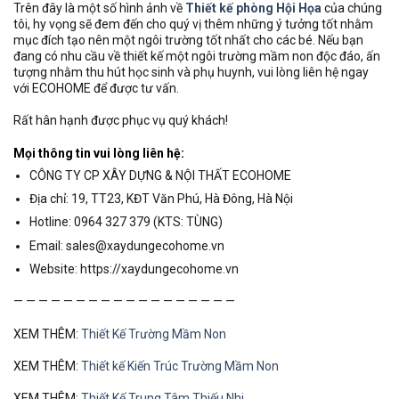
Trên đây là một số hình ảnh về
Thiết kế phòng Hội Họa
của chúng
tôi, hy vọng sẽ đem đến cho quý vị thêm những ý tưởng tốt nhằm
mục đích tạo nên một ngôi trường tốt nhất cho các bé. Nếu bạn
đang có nhu cầu về thiết kế một ngôi trường mầm non độc đáo, ấn
tượng nhằm thu hút học sinh và phụ huynh, vui lòng liên hệ ngay
với ECOHOME để được tư vấn.
Rất hân hạnh được phục vụ quý khách!
Mọi thông tin vui lòng liên hệ:
CÔNG TY CP XÂY DỰNG & NỘI THẤT ECOHOME
Địa chỉ: 19, TT23, KĐT Văn Phú, Hà Đông, Hà Nội
Hotline: 0964 327 379 (KTS: TÙNG)
Email: sales@xaydungecohome.vn
Website: https://xaydungecohome.vn
— — — — — — — — — — — — — — — — — —
XEM THÊM:
Thiết Kế Trường Mầm Non
XEM THÊM:
Thiết kế Kiến Trúc Trường Mầm Non
XEM THÊM:
Thiết Kế Trung Tâm Thiếu Nhi