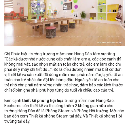
Chị Phúc hiệu trưởng trường mầm non Hàng Đào tâm sự rằng:
“Các kệ được nhà nước cung cấp chán lắm em ạ, các góc cạnh thì
không mài vát, sắc nhọn mất an toàn cho trẻ, các em làm cho chị
phải để ý mấy chi tiết đó …”. Đó là điều đương nhiên mà bất cứ đơn
vị thiết kế và sản xuất đồ dùng mầm non phải nắm được, yếu tố an
toàn cho trẻ nhỏ luôn đặt lên hàng đầu. Ngoài yếu tố an toàn cho
trẻ nhỏ còn phải nắm vững nhân trắc học, đảm bảo các kích thước,
chỉ số bàn ghế phải phù hợp từng độ tuổi và chiều cao của trẻ.
Bên cạnh
thiết kế phòng hội họa
trường mầm non Hàng Đào,
Ecohome còn thiết kế và thi công thêm 2 không gian nữa cho
trường Hàng Đào đó là Phòng Steam và Phòng Hội trường. Mời các
bạn đón xem Thiết kế phòng Steam tại đây. Và Thiết kế phòng Hội
trường tại đây.