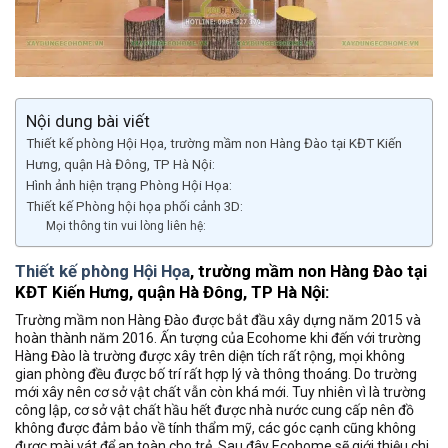
Nội dung bài viết
Thiết kế phòng Hội Họa, trường mầm non Hàng Đào tại KĐT Kiến
Hưng, quận Hà Đông, TP Hà Nội:
Hình ảnh hiện trạng Phòng Hội Họa:
Thiết kế Phòng hội họa phối cảnh 3D:
Mọi thông tin vui lòng liên hệ:
Thiết kế phòng Hội Họa
, trường mầm non Hàng Đào tại
KĐT Kiến Hưng, quận Hà Đông, TP Hà Nội:
Trường mầm non Hàng Đào được bắt đầu xây dựng năm 2015 và
hoàn thành năm 2016. Ấn tượng của Ecohome khi đến với trường
Hàng Đào là trường được xây trên diện tích rất rộng, mọi không
gian phòng đều được bố trí rất hợp lý và thông thoáng. Do trường
mới xây nên cơ sở vật chất vẫn còn khá mới. Tuy nhiên vì là trường
công lập, cơ sở vật chất hầu hết được nhà nước cung cấp nên đồ
không được đảm bảo về tính thẩm mỹ, các góc cạnh cũng không
được mài vát để an toàn cho trẻ. Sau đây Ecohome sẽ giới thiệu chi