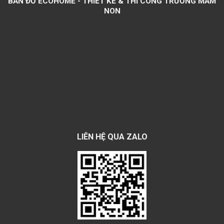
BẢN ĐỒ ECOHOME - THIẾT KẾ & THI CÔNG TRƯỜNG MẦM
NON
LIÊN HỆ QUA ZALO