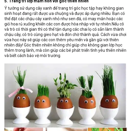
5. Trang trí lớp mầm non với góc thiên nhiên
Ý tưởng sử dụng cây xanh để trang trí góc học tập hay không gian
sinh hoạt đang rất được ưa chuộng và được áp dụng nhiều. Bạn có
thể đặt các chậu cây xanh nhỏ như sen đá, cỏ may mắn hoặc các
giỏ hoa rủ xuống khiến các con được hòa nhập với tự nhiên.Nếu cô
và trò có thời gian thì có thể tận dụng các chai lọ có sẵn làm thành
chậu cây, cô trò cùng gieo hạt và đón chờ thành quả. Cách vừa chơi
vừa học này sẽ giúp các con thêm yêu mến và gần gũi với thiên
nhiên đấy! Góc thiên nhiên không chỉ giúp cho không gian lớp học
thêm trong lành, mà còn giúp các bé phát triển tình yêu thiên nhiên
và biết cách bảo vệ môi trường.