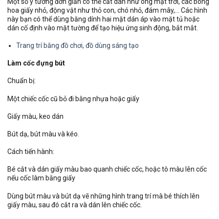
Một số ý tưởng đơn giản có thể cắt dán như ông mặt trời, các bông
hoa giấy nhỏ, động vật như thỏ con, chó nhỏ, đám mây,… Các hình
này bạn có thể dùng băng dính hai mặt dán áp vào mặt tủ hoặc
dán cố định vào mặt tường để tạo hiệu ứng sinh động, bắt mắt.
Trang trí bằng đồ chơi, đồ dùng sáng tạo
Làm cốc đựng bút
Chuẩn bị:
Một chiếc cốc cũ bỏ đi bằng nhựa hoặc giấy
Giấy màu, keo dán
Bút dạ, bút màu và kéo.
Cách tiến hành:
Bé cắt và dán giấy màu bao quanh chiếc cốc, hoặc tô màu lên cốc
nếu cốc làm bằng giấy
Dùng bút màu và bút dạ vẽ những hình trang trí mà bé thích lên
giấy màu, sau đó cắt ra và dán lên chiếc cốc.