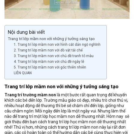
Nội dung bài viết
Trang trí lớp mầm non với những ý tưởng sáng tạo
1. Trang trí lớp mầm non với hình cắt dán ngộ nghĩnh
2. Trang trí lớp mầm non với đồ vật tái chế
3. Trang trí lớp mầm non với chủ đề tranh tô màu
4. Trang trí lớp mầm non với chủ đề ngày lễ
5. Trang trí lớp mầm non với góc thiên nhiên
LIÊN QUAN
Trang trí lớp mầm non với những ý tưởng sáng tạo
Trang trí trường mầm non
là một bước rất quan trọng để khuyến
khích các bé đến lớp. Trường mẫu giáo có đẹp, nhiều trò chơi thú vị,
nhiều hoạt động dễ thương thì bé sẽ chăm chỉ đến lớp, giống như
câu châm ngôn: Mỗi ngày đến lớp là một ngày vui. Nhưng làm thế
nào để trang trí một lớp học mầm non dễ thương nhất. Hôm nay sẽ
giới thiệu đến bạn cách trang trí lớp học mầm non dễ thương nhất
nhé! Thú vị hơn, những cách trang trí lớp mầm non này lại rất đơn
giản, các cô hoàn toàn có thể hướng dẫn các bé cùng thực hiện với