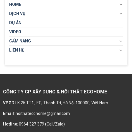
HOME
DỊCH VỤ
DỰ ÁN
VIDEO
CẨM NANG
LIÊN HỆ
CÔNG TY CP XÂY DỰNG & NỘI THẤT ECOHOME
VPGD
:LK 25 TT1, IEC, Thanh Trì, Hà Nội 100000, Việt Nam
Email
: noithatecohome@gmail.com
Hotline
: 0964 327 379 (Call/Zalo)