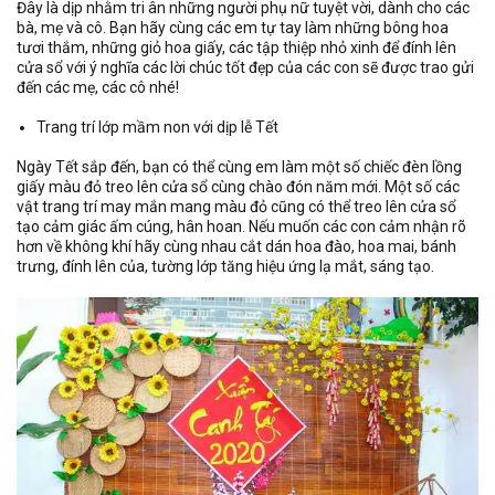
Đây là dịp nhằm tri ân những người phụ nữ tuyệt vời, dành cho các
bà, mẹ và cô. Bạn hãy cùng các em tự tay làm những bông hoa
tươi thắm, những giỏ hoa giấy, các tập thiệp nhỏ xinh để đính lên
cửa sổ với ý nghĩa các lời chúc tốt đẹp của các con sẽ được trao gửi
đến các mẹ, các cô nhé!
Trang trí lớp mầm non với dịp lễ Tết
Ngày Tết sắp đến, bạn có thể cùng em làm một số chiếc đèn lồng
giấy màu đỏ treo lên cửa sổ cùng chào đón năm mới. Một số các
vật trang trí may mắn mang màu đỏ cũng có thể treo lên cửa sổ
tạo cảm giác ấm cúng, hân hoan. Nếu muốn các con cảm nhận rõ
hơn về không khí hãy cùng nhau cắt dán hoa đào, hoa mai, bánh
trưng, đính lên của, tường lớp tăng hiệu ứng lạ mắt, sáng tạo.