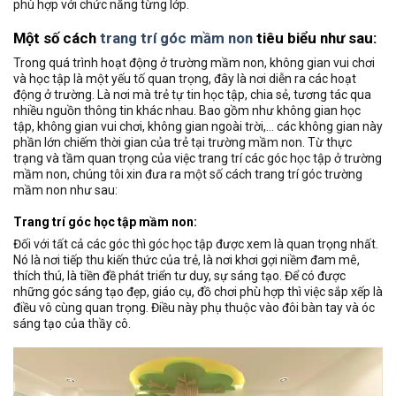
phù hợp với chức năng từng lớp.
Một số cách
trang trí góc mầm non
tiêu biểu như sau:
Trong quá trình hoạt động ở trường mầm non, không gian vui chơi
và học tập là một yếu tố quan trọng, đây là nơi diễn ra các hoạt
động ở trường. Là nơi mà trẻ tự tin học tập, chia sẻ, tương tác qua
nhiều nguồn thông tin khác nhau. Bao gồm như không gian học
tập, không gian vui chơi, không gian ngoài trời,… các không gian này
phần lớn chiếm thời gian của trẻ tại trường mầm non. Từ thực
trạng và tầm quan trọng của việc trang trí các góc học tập ở trường
mầm non, chúng tôi xin đưa ra một số cách trang trí góc trường
mầm non như sau:
Trang trí góc học tập mầm non:
Đối với tất cả các góc thì góc học tập được xem là quan trọng nhất.
Nó là nơi tiếp thu kiến thức của trẻ, là nơi khơi gợi niềm đam mê,
thích thú, là tiền đề phát triển tư duy, sự sáng tạo. Để có được
những góc sáng tạo đẹp, giáo cụ, đồ chơi phù hợp thì việc sắp xếp là
điều vô cùng quan trọng. Điều này phụ thuộc vào đôi bàn tay và óc
sáng tạo của thầy cô.