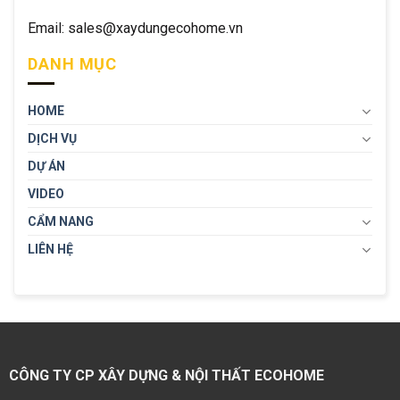
Email: sales@xaydungecohome.vn
DANH MỤC
HOME
DỊCH VỤ
DỰ ÁN
VIDEO
CẨM NANG
LIÊN HỆ
CÔNG TY CP XÂY DỰNG & NỘI THẤT ECOHOME