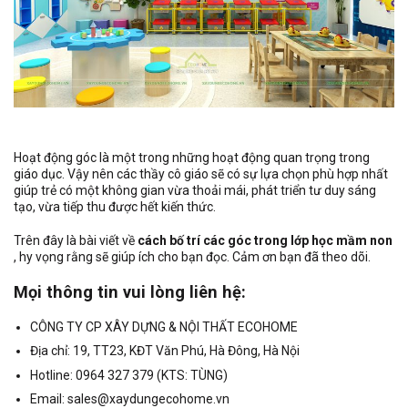
Hoạt động góc là một trong những hoạt động quan trọng trong
giáo dục. Vậy nên các thầy cô giáo sẽ có sự lựa chọn phù hợp nhất
giúp trẻ có một không gian vừa thoải mái, phát triển tư duy sáng
tạo, vừa tiếp thu được hết kiến thức.
Trên đây là bài viết về
cách bố trí các góc trong lớp học mầm non
, hy vọng rằng sẽ giúp ích cho bạn đọc. Cảm ơn bạn đã theo dõi.
Mọi thông tin vui lòng liên hệ:
CÔNG TY CP XÂY DỰNG & NỘI THẤT ECOHOME
Địa chỉ: 19, TT23, KĐT Văn Phú, Hà Đông, Hà Nội
Hotline: 0964 327 379 (KTS: TÙNG)
Email: sales@xaydungecohome.vn