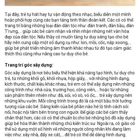
Tại đây, trẻ tự hát hay tự vận động theo nhạc, biểu diễn một mình
hoặc phối hợp cùng các bạn tăng tinh thần đoàn kết. Các cô có thể
trang trí bằng những loại đàn dân tộc như: đàn tranh, đàn bầu, đàn
T’rưng,… giúp các bé cảm nhận và nhìn nhận những nét văn hóa
đẹp của dân tộc. Nếu thầy cô muốn tăng tư duy sáng tạo cho bé
hãy nên cung cấp một số dụng cụ như: lon, mồi, cốc, nắp xoong,…
giúp bé phát triển những âm thanh khác nhau từ đó tạo cảm giác
thích thú cũng như nâng cao tư duy cho bé.
Trang trí góc xây dựng:
Góc xây dựng là nơi tiêu biểu thể hiện khả năng tạo hình, tư duy cho
trẻ, từ những khối gỗ, khối nhựa, hộp giấy,… với những hình dạng,
kích thước, chất kiệu khác nhau, trẻ em có thể xây dựng nên những
công trình như: nhà cửa, trường học, công viên,… hoặc từ những
sản phẩm thiên nhiên như: đá, sỏi, vỏ sò, vỏ ốc,… trẻ xây dựng nên
những khu vườn. Mỗi công trình trong đó là cả một bầu trời tưởng
tượng của các bé. Sáng kiến của bé phần nào hé lộ tính cách sôi
nổi, hoặc nội tâm bên trong con người. Để giúp các bé cảm thấy
chân thật hơn, các cô có thể chuẩn bị cho bé những bộ đồ xây dựng
giúp bé hóa thân thành những chú kiến trúc sư. Ngoài ra, cô giáo có
thể sử dụng một số hình vẽ những người công nhân khi đang làm
việc như: xây nhà, đẩy xe cát,… để trẻ có thể dễ dàng hình dung.