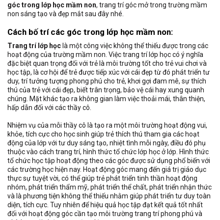
góc trong lớp học mầm non
, trang trí góc mở trong trường mầm
non sáng tạo và đẹp mắt sau đây nhé.
Cách bố trí các góc trong lớp học mầm non:
Trang trí lớp học
là một công việc không thể thiếu được trong các
hoạt động của trường mầm non. Việc trang trí lớp học có ý nghĩa
đặc biệt quan trọng đối với trẻ là môi trường tốt cho trẻ vui chơi và
học tập, là cơ hội để trẻ được tiếp xúc với cái đẹp từ đó phát triển tư
duy, trí tưởng tượng phong phú cho trẻ, khơi gợi đam mê, sự thích
thú của trẻ với cái đẹp, biết trân trọng, bảo vệ cái hay xung quanh
chúng. Mặt khác tạo ra không gian làm việc thoải mái, thân thiện,
hấp dẫn đối với các thầy cô.
Nhiệm vụ của mỗi thầy cô là tạo ra một môi trường hoạt động vui,
khỏe, tích cực cho học sinh giúp trẻ thích thú tham gia các hoạt
động của lớp với tư duy sáng tạo, nhiệt tình mỗi ngày, điều đó phụ
thuộc vào cách trang trí, hình thức tổ chức lớp học ở lớp. Hình thức
tổ chức học tập hoạt động theo các góc được sử dụng phổ biến với
các trường học hiện nay. Hoạt động góc mang đến giá trị giáo dục
thực sự tuyệt vời, có thể giúp trẻ phát triển tinh thần hoạt động
nhóm, phát triển thẩm mỹ, phát triển thể chất, phát triển nhận thức
và là phương tiện không thể thiếu nhằm giúp phát triển tư duy toàn
diện, tích cực. Tuy nhiên để hiệu quả học tập đạt kết quả tốt nhất
đối với hoạt động góc cần tạo môi trường trang trí phong phú và