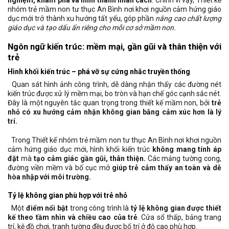
nhóm trẻ mầm non tư thục An Bình nơi khơi nguồn cảm hứng giáo
dục mới trở thành xu hướng tất yếu, góp phần
nâng cao chất lượng
giáo dục và tạo dấu ấn riêng cho mỗi cơ sở mầm non.
Ngôn ngữ kiến trúc: mềm mại, gần gũi và thân thiện với
trẻ
Hình khối kiến trúc – phá vỡ sự cứng nhắc truyền thống
Quan sát hình ảnh công trình, dễ dàng nhận thấy các đường nét
kiến trúc được xử lý mềm mại, bo tròn và hạn chế góc cạnh sắc nét.
Đây là một nguyên tắc quan trọng trong thiết kế mầm non, bởi
trẻ
nhỏ có xu hướng cảm nhận không gian bằng cảm xúc hơn là lý
trí.
Trong Thiết kế nhóm trẻ mầm non tư thục An Bình nơi khơi nguồn
cảm hứng giáo dục mới, hình khối kiến trúc
không mang tính áp
đặt
mà
tạo cảm giác gần gũi, thân thiện.
Các mảng tường cong,
đường viền mềm và bố cục mở
giúp trẻ cảm thấy an toàn và dễ
hòa nhập với môi trường.
Tỷ lệ không gian phù hợp với trẻ nhỏ
Một
điểm nổi bật
trong công trình là
tỷ lệ không gian được thiết
kế theo tầm nhìn và chiều cao của trẻ
. Cửa sổ thấp, bảng trang
trí, kệ đồ chơi, tranh tường đều được bố trí ở độ cao phù hợp.