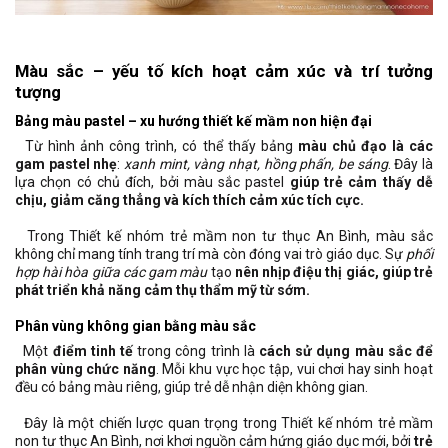
Màu sắc – yếu tố kích hoạt cảm xúc và trí tưởng
tượng
Bảng màu pastel – xu hướng thiết kế mầm non hiện đại
Từ hình ảnh công trình, có thể thấy bảng
màu chủ đạo là các
gam pastel nhẹ
:
xanh mint, vàng nhạt, hồng phấn, be sáng
. Đây là
lựa chọn có chủ đích, bởi màu sắc pastel
giúp trẻ cảm thấy dễ
chịu, giảm căng thẳng và kích thích cảm xúc tích cực.
Trong Thiết kế nhóm trẻ mầm non tư thục An Bình, màu sắc
không chỉ mang tính trang trí mà còn đóng vai trò giáo dục. Sự
phối
hợp hài hòa giữa các gam màu
tạo
nên nhịp điệu thị giác, giúp trẻ
phát triển khả năng cảm thụ thẩm mỹ từ sớm.
Phân vùng không gian bằng màu sắc
Một
điểm tinh tế
trong công trình là
cách sử dụng màu sắc để
phân vùng chức năng
. Mỗi khu vực học tập, vui chơi hay sinh hoạt
đều có bảng màu riêng, giúp trẻ dễ nhận diện không gian.
Đây là một chiến lược quan trọng trong Thiết kế nhóm trẻ mầm
non tư thục An Bình, nơi khơi nguồn cảm hứng giáo dục mới, bởi
trẻ