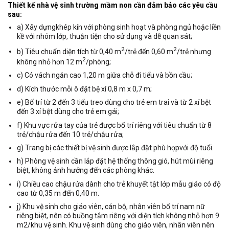
Thiết kế nhà vệ sinh trường mầm non cần đảm bảo các yêu cầu
sau:
a) Xây dựngkhép kín với phòng sinh hoạt và phòng ngủ hoặc liền
kề với nhóm lớp, thuận tiện cho sử dụng và dễ quan sát;
2
2
b) Tiêu chuẩn diện tích từ 0,40 m
/trẻ đến 0,60 m
/trẻ nhưng
2
không nhỏ hơn 12 m
/phòng;
c) Có vách ngăn cao 1,20 m giữa chỗ đi tiểu và bồn cầu;
d) Kích thước mỗi ô đặt bệ xí 0,8 m x 0,7 m;
e) Bố trí từ 2 đến 3 tiểu treo dùng cho trẻ em trai và từ 2 xí bệt
đến 3 xí bệt dùng cho trẻ em gái;
f) Khu vực rửa tay của trẻ được bố trí riêng với tiêu chuẩn từ 8
trẻ/chậu rửa đến 10 trẻ/chậu rửa;
g) Trang bị các thiết bị vệ sinh được lắp đặt phù hợpvới độ tuổi.
h) Phòng vệ sinh cần lắp đặt hệ thống thông gió, hút mùi riêng
biệt, không ảnh hưởng đến các phòng khác.
i) Chiều cao chậu rửa dành cho trẻ khuyết tật lớp mẫu giáo có độ
cao từ 0,35 m đến 0,40 m.
j) Khu vệ sinh cho giáo viên, cán bộ, nhân viên bố trí nam nữ
riêng biệt, nên có buồng tắm riêng với diện tích không nhỏ hơn 9
m2/khu vệ sinh. Khu vệ sinh dùng cho giáo viên, nhân viên nên