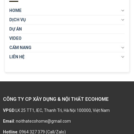
HOME
DỊCH VỤ
DỰ ÁN
VIDEO
CẨM NANG
LIÊN HỆ
CÔNG TY CP XÂY DỰNG & NỘI THẤT ECOHOME
VPGD
:LK 25 TT1, IEC, Thanh Trì, Hà Nội 100000, Việt Nam
Email
: noithatecohome@gmail.com
Hotline
: 0964 327 379 (Call/Zalo)