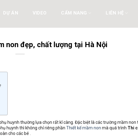
DỰ ÁN
VIDEO
CẨM NANG
LIÊN HỆ
 non đẹp, chất lượng tại Hà Nội
?
hụ huynh thường lựa chọn rất kĩ càng. Đặc biệt là các trường mầm non tư
phụ huynh thì không chỉ riêng phần
Thiết kế mầm non
mà quá trình
Thi 
oàn cho các bé .