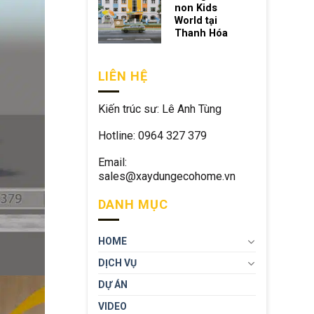
non Kids
World tại
Thanh Hóa
LIÊN HỆ
Kiến trúc sư: Lê Anh Tùng
Hotline: 0964 327 379
Email:
sales@xaydungecohome.vn
DANH MỤC
HOME
DỊCH VỤ
DỰ ÁN
VIDEO