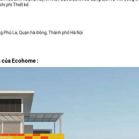
i phí Thiết kế .
ường Phú La, Quận hà Đông, Thành phố Hà Nội
g của Ecohome :