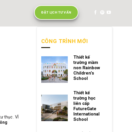
ĐẶT LỊCH TƯ VẤN
CÔNG TRÌNH MỚI
Thiết kế
trường mầm
non Rainbow
Children’s
School
Thiết kế
trường học
liên cấp
FutureGate
International
 thục . VÌ
School
công