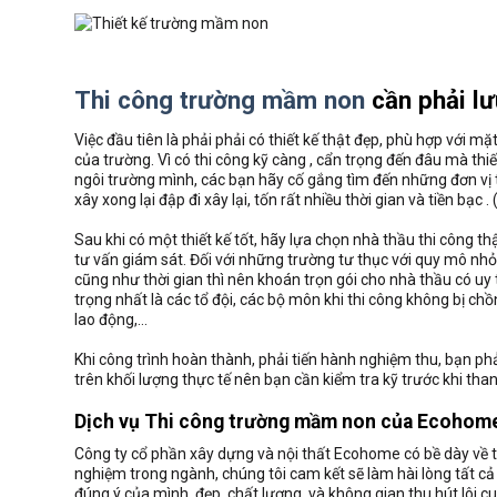
Thi công trường mầm non
cần phải lư
Việc đầu tiên là phải phải có thiết kế thật đẹp, phù hợp với 
của trường. Vì có thi công kỹ càng , cẩn trọng đến đâu mà thiế
ngôi trường mình, các bạn hãy cố gắng tìm đến những đơn vị t
xây xong lại đập đi xây lại, tốn rất nhiều thời gian và tiền bạc . 
Sau khi có một thiết kế tốt, hãy lựa chọn nhà thầu thi công th
tư vấn giám sát. Đối với những trường tư thục với quy mô nhỏ
cũng như thời gian thì nên khoán trọn gói cho nhà thầu có uy 
trọng nhất là các tổ đội, các bộ môn khi thi công không bị ch
lao động,…
Khi công trình hoàn thành, phải tiến hành nghiệm thu, bạn p
trên khối lượng thực tế nên bạn cần kiểm tra kỹ trước khi tha
Dịch vụ
Thi công trường mầm non
của Ecohome
Công ty cổ phần xây dựng và nội thất Ecohome có bề dày về th
nghiệm trong ngành, chúng tôi cam kết sẽ làm hài lòng tất cả
đúng ý của mình, đẹp, chất lượng, và không gian thu hút lôi c