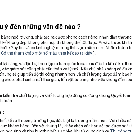
u ý đến những vấn đề nào ?
mặt bằng ngôi trường, phải tạo ra được phong cách riêng, nhận diện thương
t kế không đẹp, không phù hợp thì không thể tốt được. Vì vậy, trước khi t
hiết kế uy tín, và có kinh nghiệm trong lĩnh vực mầm non . Nhằm tránh 
(
Có thể tham khảo một số mẫu thiết kế đẹp tại đây
) .
ật kỹ càng, và đặc biệt nên lập ra ban quản lí của chủ đầu tư kể cả khi th
, việc giám sát cũng phải cẩn thận và tỷ mỷ . Nếu chủ nhà không có đủ k
tín , họ sẽ giúp tiến độ thi công nhanh hơn, và chất lượng được đảm bảo 
ồng chéo, phát sinh, mất thời gian, tốn vật tư cũng như việc không đảm b
hải kiểm tra chất lượng và khối lượng hợp đồng có đúng không.Quyết toán
nh toán.
 :
iết kế và thi công trường học, đặc biệt là trường mầm non . Với nhiều n
 quý khách hàng. Đến với chúng tôi, chắc chắn các bạn sẽ tạo được ngôi 
uốn học sinh và phụ huynh nhất .Đặc biệt, khi sử dụng dịch vụ
Thi công t