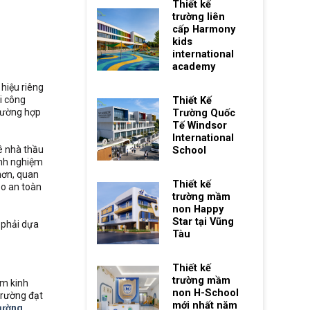
Thiết kế
trường liên
cấp Harmony
kids
international
academy
 hiệu riêng
hi công
Thiết Kế
trường hợp
Trường Quốc
Tế Windsor
International
uê nhà thầu
School
inh nghiệm
hơn, quan
Thiết kế
ảo an toàn
trường mầm
non Happy
Star tại Vũng
 phải dựa
Tàu
Thiết kế
trường mầm
ăm kinh
non H-School
trường đạt
mới nhất năm
rường