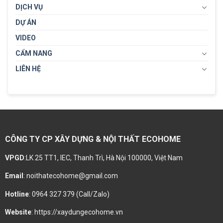
DỊCH VỤ
DỰ ÁN
VIDEO
CẨM NANG
LIÊN HỆ
CÔNG TY CP XÂY DỰNG & NỘI THẤT ECOHOME
VPGD
:LK 25 TT1, IEC, Thanh Trì, Hà Nội 100000, Việt Nam
Email
: noithatecohome@gmail.com
Hotline
: 0964 327 379 (Call/Zalo)
Website
: https://xaydungecohome.vn