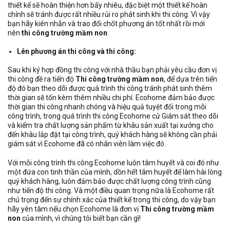
thiết kế sẽ hoàn thiện hơn bấy nhiêu, đặc biệt một thiết kế hoàn
chỉnh sẽ tránh được rất nhiều rủi ro phát sinh khi thi công. Vì vậy
bạn hãy kiên nhẫn và trao đổi chốt phương án tốt nhất rồi mới
nên
thi công trường mầm non
.
Lên phương án thi công và thi công:
Sau khi ký hợp đồng thi công với nhà thầu bạn phải yêu cầu đơn vị
thi công đề ra tiến độ
Thi công trường mầm non
, để dựa trên tiến
độ đó bạn theo dõi được quá trình thi công tránh phát sinh thêm
thời gian sẽ tốn kèm thêm nhiều chi phí. Ecohome đảm bảo được
thời gian thi công nhanh chóng và hiệu quả tuyệt đối trong mỗi
công trình, trong quá trình thi công Ecohome cử Giám sát theo dõi
và kiểm tra chất lượng sản phẩm từ khâu sản xuất tại xưởng cho
đến khâu lắp đặt tại công trình, quý khách hàng sẽ không cần phải
giám sát vì Ecohome đã có nhân viên làm việc đó.
Với mỗi công trình thi công Ecohome luôn tâm huyết và coi đó như
một đứa con tinh thần của mình, dồn hết tâm huyết để làm hài lòng
quý khách hàng, luôn đảm bảo được chất lượng công trình cũng
như tiến độ thi công. Và một điều quan trọng nữa là Ecohome rất
chú trọng đến sự chính xác của thiết kế trong thi công, do vậy bạn
hãy yên tâm nếu chọn Ecohome là đơn vị
Thi công trường mầm
non
của mình, vì chúng tôi biết bạn cần gì!