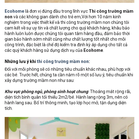
Ecohome
là đơn vị đứng đầu trong lĩnh vực
Thi công trường mầm
non
và các không gian dành cho trẻ em,Với hơn 10 năm kinh
nghiệm trong việc thiết kế và thi công trường mầm non chúng tôi
cam kết về sự uy tín và chất lượng cho quý khách hàng, khâu bảo
hành luôn luôn được chúng tôi quan tâm hàng đầu, đảm bảo thời
gian bảo hành sớm nhất cũng như chất lượng tốt nhất cho mỗi
công trình, đặc biệt là chế độ kiểm tra định kỳ áp dụng cho tất cả
các quý khách hàng sử dụng dịch vụ của
Ecohome
.
Những lưu ý khi
thi công trường mầm non
:
Đối với mỗi phòng sẽ có những tiêu chuẩn khác nhau, phù hợp với
các bé. Trước hết, chúng ta cần nằm rõ một số lưu ý, tiêu chuẩn khi
xây dựng trường mầm non như sau:
Khu vực phòng ngủ, phòng sinh hoạt chung
: Thoáng mát rộng rãi,
diện tích bình quân tối thiểu 2m2/bé. Hành lang rộng 3m, nên có
hành lang sau. Bố trí thông minh, tạo lớp học mở, tận dụng diện
tích.