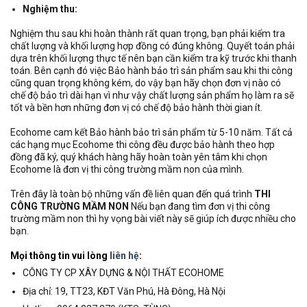
Nghiệm thu:
Nghiệm thu sau khi hoàn thành rất quan trọng, bạn phải kiểm tra
chất lượng và khối lượng hợp đồng có đúng không. Quyết toán phải
dựa trên khối lượng thực tế nên bạn cần kiểm tra kỹ trước khi thanh
toán. Bên cạnh đó việc Bảo hành bảo trì sản phẩm sau khi thi công
cũng quan trọng không kém, do vậy bạn hãy chọn đơn vị nào có
chế độ bảo trì dài hạn vì như vậy chất lượng sản phẩm họ làm ra sẽ
tốt và bền hơn những đơn vị có chế độ bảo hành thời gian ít.
Ecohome cam kết Bảo hành bảo trì sản phẩm từ 5-10 năm. Tất cả
các hạng mục Ecohome thi công đều được bảo hành theo hợp
đồng đã ký, quý khách hàng hãy hoàn toàn yên tâm khi chọn
Ecohome là đơn vị thi công trường mầm non của mình.
Trên đây là toàn bộ những vấn đề liên quan đến quá trình
THI
CÔNG TRƯỜNG MẦM NON
Nếu bạn đang tìm đơn vị thi công
trường mầm non thì hy vọng bài viết này sẽ giúp ích được nhiều cho
bạn.
Mọi thông tin vui lòng
liên hệ
:
CÔNG TY CP XÂY DỰNG & NỘI THẤT ECOHOME
Địa chỉ: 19, TT23, KĐT Văn Phú, Hà Đông, Hà Nội