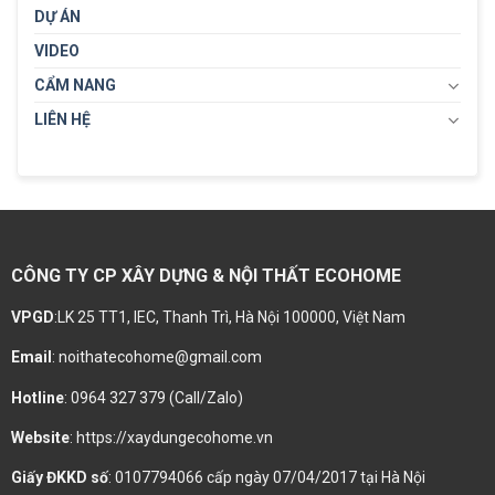
DỰ ÁN
VIDEO
CẨM NANG
LIÊN HỆ
CÔNG TY CP XÂY DỰNG & NỘI THẤT ECOHOME
VPGD
:LK 25 TT1, IEC, Thanh Trì, Hà Nội 100000, Việt Nam
Email
: noithatecohome@gmail.com
Hotline
: 0964 327 379 (Call/Zalo)
Website
: https://xaydungecohome.vn
Giấy ĐKKD số
: 0107794066 cấp ngày 07/04/2017 tại Hà Nội