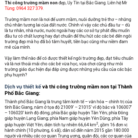
Thi công trường mầm non
đẹp, Uy Tín tại Bắc Giang. Liên hệ Mr
Tùng: 0964 327 379.
Trường mầm non là nơi để ươm mầm, nuôi dưỡng trẻ thơ – những
chủ nhân tương lai của đất nước. Chính vì vậy các chủ đầu tư – dù
là tư nhân, nhà nước, nước ngoài hay các cơ sở tự phát đều muốn
đầu tư có chất lượng hay đạt chuẩn để thu hút các các bé đến ngôi
trường đẹp mà họ đã bỏ tâm huyết, tiền bạc cũng như niềm đam
mê của mình.
Vậy làm thế nào để có được thiết kế ngôi trường đẹp, đạt tiêu chuẩn
và là nơi thoải mái cho các bé vừa học, vừa chơi cũng như môi
trường giáo dục hiện đại đáp ứng được những yêu cầu của các bậc
phụ huynh?
Dịch vụ thiết kế
và thi công trường mầm non tại Thành
Phố Bắc Giang:
Thành phố Bắc Giang là trung tâm kinh tế – văn hóa – chính trị của
tỉnh Bắc Giang, nằm ở tọa độ 21009’ – 21015’ vĩ độ bắc và 106007’
– 106020’ kinh độ đông; phía Bắc giáp huyện Tân Yên; phía Đông
giáp huyện Lạng Giang; phía Nam giáp huyện Yên Dũng; phía Tây
2
giáp huyện Việt Yên; diện tích tự nhiên 66,64 km
, gồm 16 đơn vị
hành chính (10 phường, 6 xã); dân số đến năm 2015 gần 180.000
người và nhiều các cơ quan Trung ương, quân đội, các cơ quan của