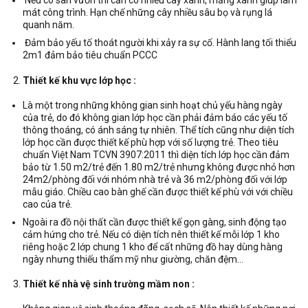
mát công trình. Hạn chế những cây nhiều sâu bọ và rụng lá
quanh năm.
Đảm bảo yếu tố thoát người khi xảy ra sự cố. Hành lang tối thiểu
2m1 đảm bảo tiêu chuẩn PCCC
Thiết kế khu vực lớp học :
Là một trong những không gian sinh hoạt chủ yếu hàng ngày
của trẻ, do đó không gian lớp học cần phải đảm báo các yếu tố
thông thoáng, có ánh sáng tự nhiên. Thể tích cũng như diện tích
lớp học cần được thiết kế phù hợp với số lượng trẻ. Theo tiêu
chuẩn Việt Nam TCVN 3907:2011 thì diện tích lớp học cần đảm
bảo từ 1.50 m2/trẻ đến 1.80 m2/trẻ nhưng không được nhỏ hơn
24m2/phòng đối với nhóm nhà trẻ và 36 m2/phòng đối với lớp
mẫu giáo. Chiều cao bàn ghế cần được thiết kế phù với với chiều
cao của trẻ.
Ngoài ra đồ nội thất cần được thiết kế gọn gàng, sinh động tạo
cảm hứng cho trẻ. Nếu có diện tích nên thiết kế mỗi lớp 1 kho
riêng hoặc 2 lớp chung 1 kho để cất những đồ hay dùng hàng
ngày nhưng thiếu thẩm mỹ như giường, chăn đệm…
Thiết kế nhà vệ sinh trường mầm non :