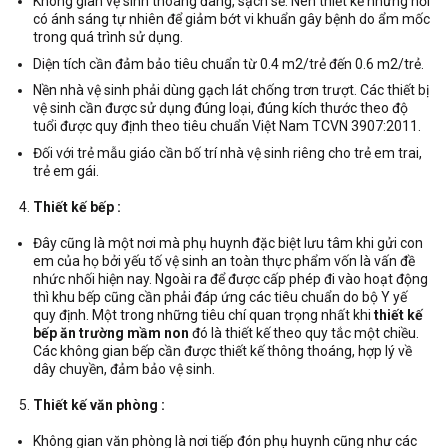
Không gian vệ sinh thoáng đãng, sạch sẽ. Nên thiết kế những nơi
có ánh sáng tự nhiên để giảm bớt vi khuẩn gây bệnh do ẩm mốc
trong quá trình sử dụng.
Diện tích cần đảm bảo tiêu chuẩn từ 0.4 m2/trẻ đến 0.6 m2/trẻ.
Nền nhà vệ sinh phải dùng gạch lát chống trơn trượt. Các thiết bị
vệ sinh cần được sử dụng đúng loại, đúng kích thước theo độ
tuổi được quy định theo tiêu chuẩn Việt Nam TCVN 3907:2011.
Đối với trẻ mẫu giáo cần bố trí nhà vệ sinh riêng cho trẻ em trai,
trẻ em gái.
Thiết kế bếp :
Đây cũng là một nơi mà phụ huynh đặc biệt lưu tâm khi gửi con
em của họ bởi yếu tố vệ sinh an toàn thực phẩm vốn là vấn đề
nhức nhối hiện nay. Ngoài ra để được cấp phép đi vào hoạt động
thì khu bếp cũng cần phải đáp ứng các tiêu chuẩn do bộ Y yế
quy định. Một trong những tiêu chí quan trọng nhất khi
thiết kế
bếp ăn trường mầm non
đó là thiết kế theo quy tắc một chiều.
Các không gian bếp cần được thiết kế thông thoáng, hợp lý về
dây chuyền, đảm bảo vệ sinh.
Thiết kế văn phòng :
Không gian văn phòng là nơi tiếp đón phụ huynh cũng như các