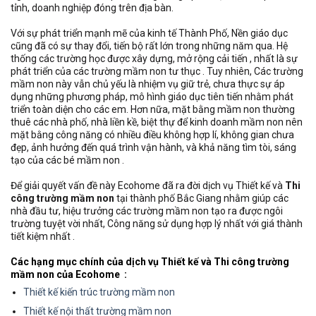
tỉnh, doanh nghiệp đóng trên địa bàn.
Với sự phát triển mạnh mẽ của kinh tế Thành Phố, Nền giáo dục
cũng đã có sự thay đổi, tiến bộ rất lớn trong những năm qua. Hệ
thống các trường học được xây dựng, mở rộng cải tiến , nhất là sự
phát triển của các trường mầm non tư thục . Tuy nhiên, Các trường
mầm non này vẫn chủ yếu là nhiệm vụ giữ trẻ, chưa thực sự áp
dụng những phương pháp, mô hình giáo dục tiên tiến nhằm phát
triển toàn diện cho các em. Hơn nữa, mặt bằng mầm non thường
thuê các nhà phố, nhà liền kề, biệt thự để kinh doanh mầm non nên
mặt bằng công năng có nhiều điều không hợp lí, không gian chưa
đẹp, ảnh hưởng đến quá trình vận hành, và khả năng tìm tòi, sáng
tạo của các bé mầm non .
Để giải quyết vấn đề này Ecohome đã ra đời dịch vụ Thiết kế và
Thi
công trường mầm non
tại thành phố Bắc Giang nhằm giúp các
nhà đầu tư, hiệu trưởng các trường mầm non tạo ra được ngôi
trường tuyệt vời nhất, Công năng sử dụng hợp lý nhất với giá thành
tiết kiệm nhất .
Các hạng mục chính của dịch vụ Thiết kế và
Thi công trường
mầm non
của Ecohome :
Thiết kế kiến trúc trường mầm non
Thiết kế nội thất trường mầm non