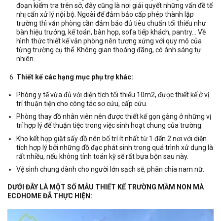
đoạn kiểm tra trên sở, đây cũng là nơi giải quyết những vấn đề tế
nhị cẩn xử lý nội bộ. Ngoài để đảm bảo cấp phép thành lập
trường thì văn phòng cần đảm bảo đủ tiêu chuẩn tối thiểu như
bàn hiệu trưởng, kế toán, bàn họp, sofa tiếp khách, pantry… Về
hình thức thiết kế văn phòng nên tương xứng với quy mô của
từng trường cụ thể. Không gian thoáng đãng, có ánh sáng tự
nhiên.
Thiết kế các hạng mục phụ trợ khác:
Phòng y tế vừa đủ với diện tích tối thiểu 10m2, được thiết kế ở vị
trí thuận tiện cho công tác sơ cứu, cấp cứu.
Phòng thay đồ nhân viên nên được thiết kế gọn gàng ở những vị
trí hợp lý để thuận tiệc trong việc sinh hoạt chung của trường.
Kho kết hợp giặt sấy đồ nên bố trí ít nhất từ 1 đến 2 nơi với diện
tích hợp lý bởi những đồ đạc phát sinh trong quá trình xử dụng là
rất nhiều, nếu không tính toán kỹ sẽ rất bựa bộn sau này.
Vệ sinh chung dành cho người lớn sạch sẽ, phân chia nam nữ.
DƯỚI ĐÂY LÀ MỘT SỐ MẪU THIẾT KẾ TRƯỜNG MẦM NON MÀ
ECOHOME ĐÃ THỰC HIỆN: