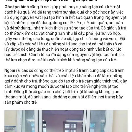
Góc tạo hình
cũng là nơi giúp phát huy sự sáng tạo của trẻ một
cách hiệu quả. Và để tăng thêm sự hiệu quả cho góc học này, việc
sử dụng nguyên vật liệu tạo hình là hết sức quan trọng. Nguyên vật
liệu là những loại đồ dùng, dụng cụ dễ kiếm, dễ bảo quản, an toàn
và dễ sử dụng… nhằm kích thích sự sáng tạo của trẻ. Cô giáo và trẻ
có thể tự kiếm các vật chẳng hạn như lá cây, phế liệu hư, vỏ hộp,
giấy vụn, thùng các tông, quần áo cũ, tạp chí cũ, bông vải vụn,… Đặt
và xắp xếp các vật liệu ở những vị trí sao cho trẻ có thể thấy rõ và
lấy được dễ dàng để thực hiện hoạt động tạo hình vào bất cứ lúc
nào trẻ thích. Chính từ sự đa dạng của nguyên vật liệu tạo hình có
thể lựa chọn được sẽ khuyến khích khả năng sáng tạo của trẻ.
Ngoài ra, các cô cũng có thể treo một số tranh cung cấp các tranh
khái niệm với nhiều sắc thái và chất liệu khác nhau để làm những
gợi ý dành cho trẻ, thông qua đó tạo cho trẻ cảm giác thích thú, gây
cảm xúc và mong muốn được tái tạo cho trẻ về nghệ thuật tạo
hình. Đồng thời cô giáo nên chú ý bố trí một khoảng không gian
thoáng mát, đủ ánh sáng, dễ dàng quan sát để làm nơi trưng bày
sản phẩm cho trẻ.