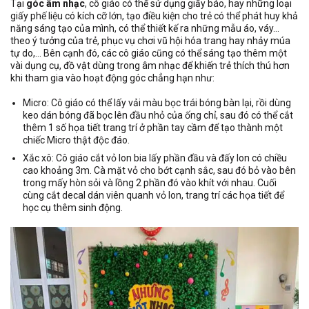
Tại
góc âm nhạc
, cô giáo có thể sử dụng giấy báo, hay những loại
giấy phế liệu có kích cỡ lớn, tạo điều kiện cho trẻ có thể phát huy khả
năng sáng tạo của mình, có thể thiết kế ra những mẫu áo, váy…
theo ý tưởng của trẻ, phục vụ chơi vũ hội hóa trang hay nhảy múa
tự do,… Bên cạnh đó, các cô giáo cũng có thể sáng tạo thêm một
vài dụng cụ, đồ vật dùng trong âm nhạc để khiến trẻ thích thú hơn
khi tham gia vào hoạt động góc chẳng hạn như:
Micro: Cô giáo có thể lấy vải màu bọc trái bóng bàn lại, rồi dùng
keo dán bóng đã bọc lên đầu nhỏ của ống chỉ, sau đó có thể cắt
thêm 1 số họa tiết trang trí ở phần tay cầm để tạo thành một
chiếc Micro thật độc đáo.
Xắc xô: Cô giáo cắt vỏ lon bia lấy phần đầu và đấy lon có chiều
cao khoảng 3m. Cà mặt vỏ cho bớt cạnh sắc, sau đó bỏ vào bên
trong mấy hòn sỏi và lồng 2 phần đó vào khít với nhau. Cuối
cùng cắt decal dán viên quanh vỏ lon, trang trí các họa tiết để
học cụ thêm sinh động.