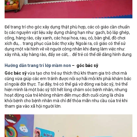
Để trang trí cho góc xây dựng thật phù hợp, các cô giáo cần chuẩn
bị các nguyên vật liệu xây dựng chẳng hạn như: gạch, bộ lắp ghép,
cổng, hàng rào, cây xanh, các hoại hoa, rau, cỏ, bàn ghế, đồ chơi
xích đu,… trang phục của bác thợ xây. Ngoài ra, cô giáo có thể sử
dụng một vài hình vẽ về người công nhân khi đang làm việc như:
xây nhà, xây hàng rào, đẩy xe cát,… để trẻ có thể dễ dàng hình dung.
Hướng dẫn trang trí lớp mầm non
– góc bác sỹ
Góc bác sỹ
vừa tạo cho trẻ sự thích thú khi tham gia trò chơi mà
cũng vừa giúp các em tránh được nỗi sợ hãi mỗi khi phải khám bác
sĩ ngoài đời thực. Tại đây, trẻ có thể giả vờ đóng vai bác sỹ, trẻ thể
hiện mình là một bác sỹ tốt hết lòng chăm sóc bệnh nhân, nhưng
hoạt động của trẻ không nhằm đến mục đích cuối cùng là chữa
khỏi bệnh cho bệnh nhân mà chỉ để thỏa mãn nhu cầu của trẻ khi
tham gia vào xã hội người lớn.