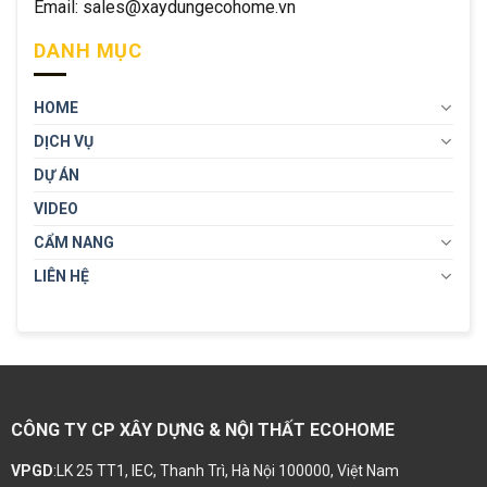
Email: sales@xaydungecohome.vn
DANH MỤC
HOME
DỊCH VỤ
DỰ ÁN
VIDEO
CẨM NANG
LIÊN HỆ
CÔNG TY CP XÂY DỰNG & NỘI THẤT ECOHOME
VPGD
:LK 25 TT1, IEC, Thanh Trì, Hà Nội 100000, Việt Nam