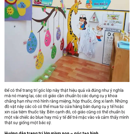
Để có thể trang trí góc lớp này thật hiệu quả và đúng như ý nghĩa
mà nó mang lại, các cô giáo cần chuẩn bị các dụng cụ y khoa
chẳng hạn như mô hình răng miệng, hộp thuốc, ống xi lanh. Những
đồ vật này các cô có thể mua từ cửa hàng bán dụng cụ y tế hoặc
xin của tiệm thuốc tây. Bên cạnh đó, cô giáo cũng có thể chuẩn bị
một vài chiếc áo blue hay mũ y tế để trẻ mặc vào và cảm thấy mình
thật sự giống một bác sỹ.
Hướng dẫn trang trí lớp mầm non – góc tạo hình