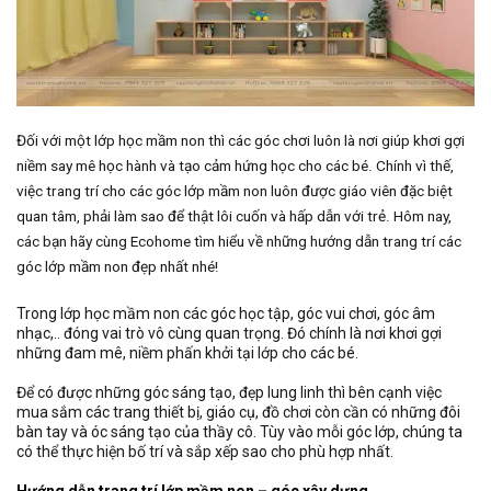
Đối với một lớp học mầm non thì các góc chơi luôn là nơi giúp khơi gợi
niềm say mê học hành và tạo cảm hứng học cho các bé. Chính vì thế,
việc trang trí cho các góc lớp mầm non luôn được giáo viên đặc biệt
quan tâm, phải làm sao để thật lôi cuốn và hấp dẫn với trẻ. Hôm nay,
các bạn hãy cùng Ecohome tìm hiểu về những hướng dẫn trang trí các
góc lớp mầm non đẹp nhất nhé!
Trong lớp học mầm non các góc học tập, góc vui chơi, góc âm
nhạc,.. đóng vai trò vô cùng quan trọng. Đó chính là nơi khơi gợi
những đam mê, niềm phấn khởi tại lớp cho các bé.
Để có được những góc sáng tạo, đẹp lung linh thì bên cạnh việc
mua sắm các trang thiết bị, giáo cụ, đồ chơi còn cần có những đôi
bàn tay và óc sáng tạo của thầy cô. Tùy vào mỗi góc lớp, chúng ta
có thể thực hiện bố trí và sắp xếp sao cho phù hợp nhất.
Hướng dẫn trang trí lớp mầm non – góc xây dựng