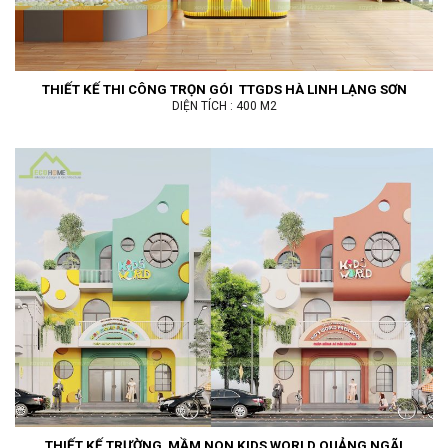
THIẾT KẾ THI CÔNG TRỌN GÓI TTGDS HÀ LINH LẠNG SƠN
DIỆN TÍCH : 400 M2
THIẾT KẾ TRƯỜNG MẦM NON KIDS WORLD QUẢNG NGÃI