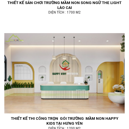
THIẾT KẾ SÂN CHƠI TRƯỜNG MẦM NON SONG NGỮ THE LIGHT
LÀO CAI
DIỆN TÍCH : 1700 M2
THIẾT KẾ THI CÔNG TRỌN GÓI TRƯỜNG MẦM NON HAPPY
KIDS TẠI HƯNG YÊN
DIỆN TÍCH : 1200 M2