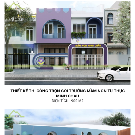
THIẾT KẾ THI CÔNG TRỌN GÓI TRƯỜNG MẦM NON TƯ THỤC
MINH CHÂU
DIỆN TÍCH : 900 M2