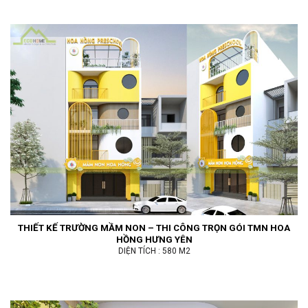
THIẾT KẾ TRƯỜNG MẦM NON – THI CÔNG TRỌN GÓI TMN HOA
HỒNG HƯNG YÊN
DIỆN TÍCH : 580 M2