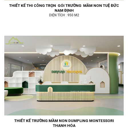
THIẾT KẾ THI CÔNG TRỌN GÓI TRƯỜNG MẦM NON TUỆ ĐỨC
NAM ĐỊNH
DIỆN TÍCH : 950 M2
THIẾT KẾ TRƯỜNG MẦM NON DUMPLING MONTESSORI
THANH HÓA