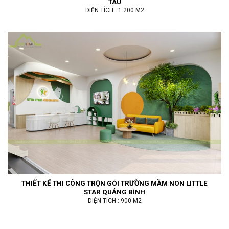
TÀU
DIỆN TÍCH : 1.200 M2
THIẾT KẾ THI CÔNG TRỌN GÓI TRƯỜNG MẦM NON LITTLE
STAR QUẢNG BÌNH
DIỆN TÍCH : 900 M2