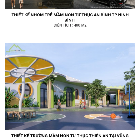
THIẾT KẾ NHÓM TRẺ MẦM NON TƯ THỤC AN BÌNH TP NINH
BÌNH
DIỆN TÍCH : 400 M2
THIẾT KẾ TRƯỜNG MẦM NON TƯ THỤC THIÊN AN TẠI VŨNG